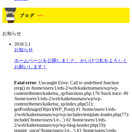
お知らせ
2018.5.1
お知らせ
ホームページを公開しました。かいけつ丸をよろしく
お願いします！
Fatal error
: Uncaught Error: Call to undefined function
ereg() in /home/users/1/eds-2/web/kaiketsumaru/wp/wp-
content/themes/kaiketsu_sp/functions.php:176 Stack trace: #0
/home/users/1/eds-2/web/kaiketsumaru/wp/wp-
content/themes/kaiketsu_sp/index.php(51):
getPostImage(Object(WP_Post)) #1 /home/users/1/eds-
2/web/kaiketsumaru/wp/wp-includes/template-loader.php(77):
include('/home/users/1/e...') #2 /home/users/1/eds-
2/web/kaiketsumaru/wp/wp-blog-header.php(19):
require_once('/home/users/1/e...') #3 /home/users/1/eds-