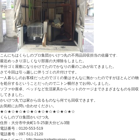
こんにちはくらしのプロ集団かいけつ丸の不用品回収担当の佐藤です.
最近めっきり涼しくなり部屋の大掃除をしました。
半分ゴミ屋敷になりかけてたのでかなりの量のごみが出てきました。
さて今回は引っ越しに伴うゴミの片付けです。
一人暮らしのお客様だったのでゴミの量はそんなに無かったのですがほとんどの物
を処分するということだったので二トン幌付きでお伺いしました。
ソファや座卓、ベッドなど生活家具からペットのケージまでさまざまなものを回収
してきました。
かいけつ丸では家から出るものなら何でも回収できます。
お気軽にお問い合わせください。
★☆★☆★☆★☆★☆★☆★☆★☆★☆★☆
くらしのプロ集団かいけつ丸
住所：大分市中央町1-5-25新大分ビル3階
電話番号：0120-553-519
電話番号：097-511-2120
ホームページ：http://www.kaiketsumaru.com