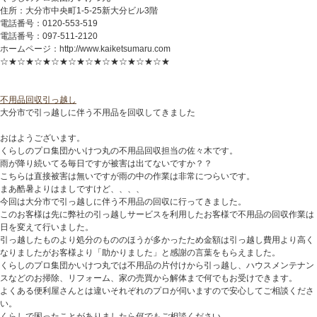
住所：大分市中央町1-5-25新大分ビル3階
電話番号：0120-553-519
電話番号：097-511-2120
ホームページ：http://www.kaiketsumaru.com
☆★☆★☆★☆★☆★☆★☆★☆★☆★☆★
不用品回収
引っ越し
大分市で引っ越しに伴う不用品を回収してきました
おはようございます。
くらしのプロ集団かいけつ丸の不用品回収担当の佐々木です。
雨が降り続いてる毎日ですが被害は出てないですか？？
こちらは直接被害は無いですが雨の中の作業は非常につらいです。
まあ酷暑よりはましですけど、、、、
今回は大分市で引っ越しに伴う不用品の回収に行ってきました。
このお客様は先に弊社の引っ越しサービスを利用したお客様で不用品の回収作業は
日を変えて行いました。
引っ越したものより処分のもののほうが多かったため金額は引っ越し費用より高く
なりましたがお客様より「助かりました」と感謝の言葉をもらえました。
くらしのプロ集団かいけつ丸では不用品の片付けから引っ越し、ハウスメンテナン
スなどのお掃除、リフォーム、家の売買から解体まで何でもお受けできます。
よくある便利屋さんとは違いそれぞれのプロが伺いますので安心してご相談くださ
い。
くらしで困ったことがありましたら何でもご相談ください。