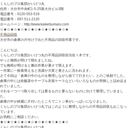
くらしのプロ集団かいけつ丸
住所：大分市中央町1-5-25新大分ビル3階
電話番号：0120-553-519
電話番号：097-511-2120
ホームページ：http://www.kaiketsumaru.com
☆★☆★☆★☆★☆★☆★☆★☆★☆★☆★
不用品回収
大分市の倉庫の片付けで出た不用品の回収作業です。
こんにちは。
くらしのプロ集団かいけつ丸の不用品回収担当佐々木です。
やっと梅雨が明けて晴れましたね。
でも梅雨が明けると搬出作業が暑さで堪えます。
一作業に一枚着替えると洗濯が大変と奥さんに言われます。
さて今回は「倉庫の中のものを整理しながら捨てて行きたい」とのご依頼でした。
倉庫の中には炊飯器やテーブル衣装ケースなどいろいろなものが所狭しと詰め込ま
れていました。
それを一つ一つ取り出しては要るものと要らないものに分けて整理していきまし
た。
倉庫の中が綺麗に片付いたところで二トン車がいっぱいになりました。
くらしのプロ集団かいけつ丸ではこのように整理しながらの不用品回収もおこなっ
ています。
お気軽にご相談ください。
★☆★☆★☆★☆★☆★☆★☆★☆★☆★☆
くらしのプロ集団かいけつ丸