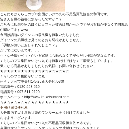
こんにちはくらしのプロ集団かいけつ丸の不用品買取担当の和田です。
皆さん台風の被害は無かったですか？？
こちらは店舗や家のほうに目立った被害は無かったですがお客様が少なくて閑古鳥
が鳴いてますwww
今回は話題のダイソンの扇風機を買取いたしました。
ダイソンの扇風機は見てのとおり羽根がありません。
「羽根が無いとおしゃれでしょ？？」
だけではないんです、、、
小さな子供やペットがいる家庭にも触らなくて安心だし掃除が楽なんです。
くらしのプロ集団かいけつ丸では買取だけではなくて販売もしています。
気になる商品がありましたらお気軽にお問い合わせください。
★☆★☆★☆★☆★☆★☆★☆★☆★☆★☆
くらしのプロ集団かいけつ丸
住所：大分市中央町1-5-25新大分ビル3階
電話番号：0120-553-519
電話番号：097-511-2120
ホームページ：http://www.kaiketsumaru.com
☆★☆★☆★☆★☆★☆★☆★☆★☆★☆★
不用品回収
便利屋
大分市内でゴミ屋敷状態のワンルームを片付けてきました
おはようございます。
くらしのプロ集団かいけつ丸の不用品回収担当佐々木です。
今回は大分市のワンルームマンションの片付けに行ってきました。