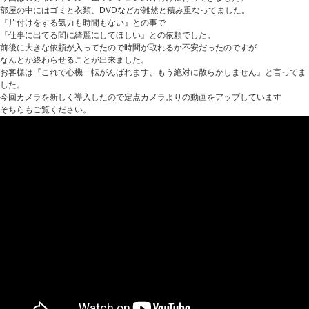
部屋の中にはゴミと衣類、DVDなどが雑然と積み重なってました。
『片付けをする気力も時間もない』との事で
『仕事に出てる間に綺麗にしてほしい』との依頼でした。
前後に大きな依頼が入ってたので時間が取れるか不安だったのですが
なんとか終わらせることが出来ました。
お客様は『これで心機一転がんばれます、もう絶対に散らかしません』と言ってま
した。
今回カメラを新しく導入したので定点カメラよりの動画をアップしています
そちらもご覧ください。