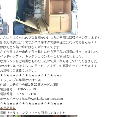
こんにちはくらしのプロ集団かいけつ丸の不用品回収担当の佐々木です。
皆さん体調はどうですか？？暑すぎて熱中症にはなってませんか？？
僕は何とか熱中症にはならずにすんでます。
さて今回は大分市内で引っ越しに伴う不用品の回収に行ってきました。
ベッドやソファ、キッチンカウンターなどを回収しました。
なおレンジ台は綺麗なものだったので買い取りさせていただきました。
かいけつ丸ではくらしの困ったことを何でも解決させていただきます。
お気軽にご連絡ください。
★☆★☆★☆★☆★☆★☆★☆★☆★☆★☆
くらしのプロ集団かいけつ丸
住所：大分市中央町1-5-25新大分ビル3階
電話番号：0120-553-519
電話番号：097-511-2120
ホームページ：http://www.kaiketsumaru.com
☆★☆★☆★☆★☆★☆★☆★☆★☆★☆★
不用品回収
電動リクライニングソファを回収してきました