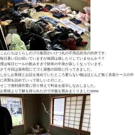
こんにちはくらしのプロ集団かいけつ丸の不用品担当の向井です。
毎日暑い日が続いていますが体調は崩したりしていませんか？？
僕は毎日ビールの飲みすぎで財布の中身が寂しくなっています。
さて今回は湯布院にてゴミ屋敷の回収に行ってきました。
しかしお客様とお話を進めていたところ要らない物はほとんど無く衣装ケースの中
に衣類を詰めていって欲しいとのこと。
そこで便利屋作業に切り替えて料金を提示しなおしました。
お客様より了解を得られたので洋服を畳みまくりましたwww