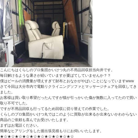
こんにちはくらしのプロ集団かいけつ丸の不用品回収担当向井です。
毎日解けるような暑さが続いていますが夏ばてしていませんか？？
僕はビールの消費量が増えすぎて財布とおなかがやばいことになっていますwww
さて今回は大分市内で電動リクライニングソファとマッサージチェアを回収してき
ました。
お客様は買い取り希望だったんですが猫が引っかいた傷が無数に入ってたので買い
取り不可でした。
ですが不用品回収も行ってるため回収に切り替えての作業でした。
くらしのプロ集団かいけつ丸ではこのように買取が出来るか出来ないかわからない
商品のご依頼も喜んでお受けいたします。
まずはお電話ください。
簡単なヒアリングをした後出張見積もりにお伺いいたします。
★☆★☆★☆★☆★☆★☆★☆★☆★☆★☆