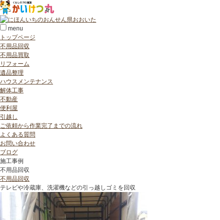
menu
トップページ
不用品回収
不用品買取
リフォーム
遺品整理
ハウスメンテナンス
解体工事
不動産
便利屋
引越し
ご依頼から作業完了までの流れ
よくある質問
お問い合わせ
ブログ
施工事例
不用品回収
不用品回収
テレビや冷蔵庫、洗濯機などの引っ越しゴミを回収