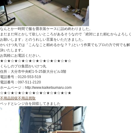
なんとか一時間で服を畳衣装ケースに詰め終わりました。
まだまだ何とかして欲しいところがあるそうなので「絶対にまた頼むからよろしく
お願いします」とのうれしい言葉をいただきました。
かいけつ丸では「こんなこと頼めるかな？？｣という作業でもプロの力で何でも解
決いたします。
お気軽にお電話ください。
★☆★☆★☆★☆★☆★☆★☆★☆★☆★☆
くらしのプロ集団かいけつ丸
住所：大分市中央町1-5-25新大分ビル3階
電話番号：0120-553-519
電話番号：097-511-2120
ホームページ：http://www.kaiketsumaru.com
☆★☆★☆★☆★☆★☆★☆★☆★☆★☆★
不用品回収
不用品買取
ベッドとレンジ台を回収してきました