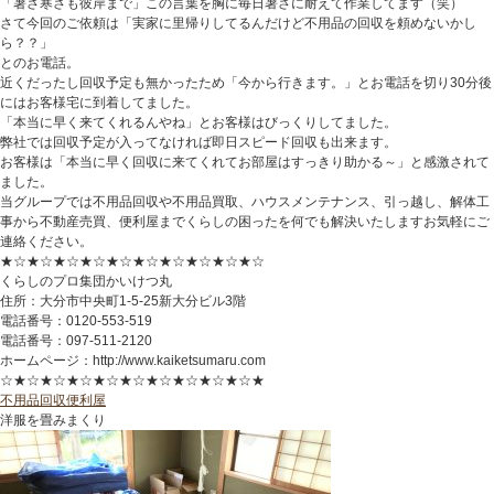
「暑さ寒さも彼岸まで」この言葉を胸に毎日暑さに耐えて作業してます（笑）
さて今回のご依頼は「実家に里帰りしてるんだけど不用品の回収を頼めないかし
ら？？」
とのお電話。
近くだったし回収予定も無かったため「今から行きます。」とお電話を切り30分後
にはお客様宅に到着してました。
「本当に早く来てくれるんやね」とお客様はびっくりしてました。
弊社では回収予定が入ってなければ即日スピード回収も出来ます。
お客様は「本当に早く回収に来てくれてお部屋はすっきり助かる～」と感激されて
ました。
当グループでは不用品回収や不用品買取、ハウスメンテナンス、引っ越し、解体工
事から不動産売買、便利屋までくらしの困ったを何でも解決いたしますお気軽にご
連絡ください。
★☆★☆★☆★☆★☆★☆★☆★☆★☆★☆
くらしのプロ集団かいけつ丸
住所：大分市中央町1-5-25新大分ビル3階
電話番号：0120-553-519
電話番号：097-511-2120
ホームページ：http://www.kaiketsumaru.com
☆★☆★☆★☆★☆★☆★☆★☆★☆★☆★
不用品回収
便利屋
洋服を畳みまくり